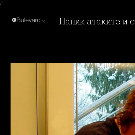
/
Паник атаките и страховите неврози са сред проблемите на модерното
общество