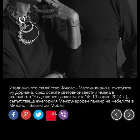
Италианското семейство Фуксас - Масимилиано и съпругата
му Дориана, сред осемте световноизвестни имена в
изложбата "Къде живеят архитектите" (8-13 април 2014 г.),
съпътстваща ежегодния Международен панаир на мебелите в
Милано - Salone del Mobile.
SAVE