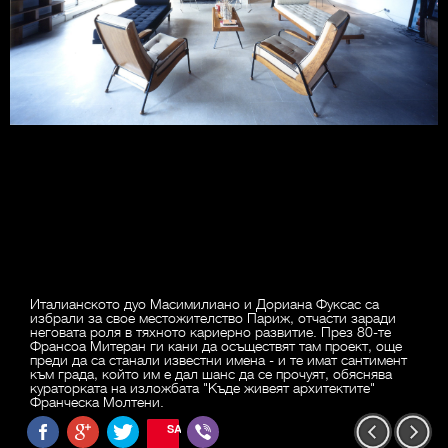
Италианското дуо Масимилиано и Дориана Фуксас са
избрали за свое местожителство Париж, отчасти заради
неговата роля в тяхното кариерно развитие. През 80-те
Франсоа Митеран ги кани да осъществят там проект, още
преди да са станали известни имена - и те имат сантимент
към града, който им е дал шанс да се прочуят, обяснява
кураторката на изложбата "Къде живеят архитектите"
Франческа Молтени.
SAVE