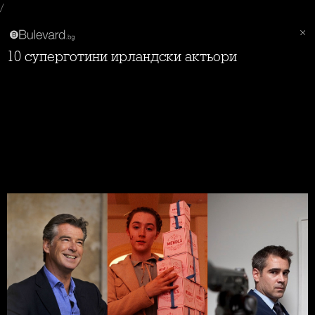
/
10 суперготини ирландски актьори