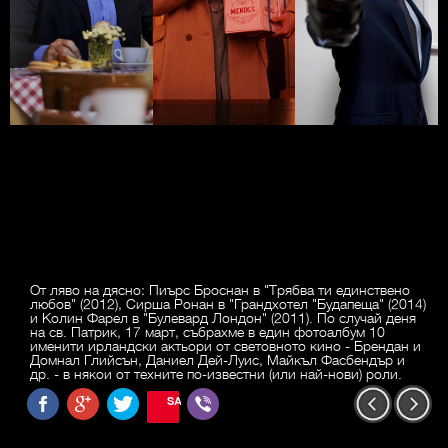
От ляво на дясно: Пиърс Броснан в "Трябва ти единствено
любов" (2012), Сирша Ронан в "Грандхотел "Будапеща" (2014)
и Колин Фарел в "Булевард Лондон" (2011). По случай деня
на св. Патрик, 17 март, събрахме в един фотоалбум 10
именити ирландски актьори от световното кино - Брендан и
Домнал Глийсън, Даниел Дей-Луис, Майкъл Фасбендър и
др. - в някои от техните по-известни (или най-нови) роли.
SAVE