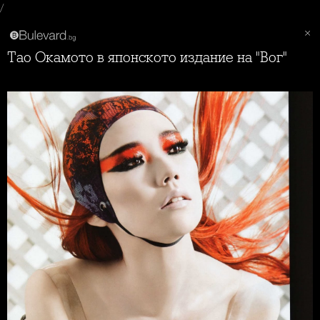
/
Тао Окамото в японското издание на "Вог"