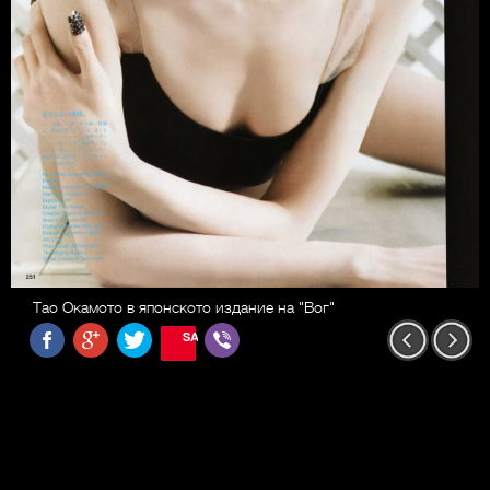
Тао Окамото в японското издание на "Вог"
SAVE