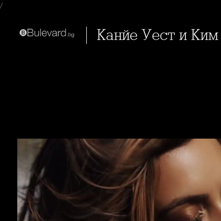
/
Канйе Уест и Ки