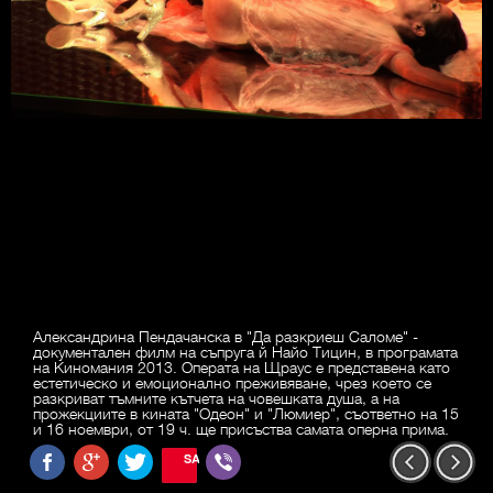
Александрина Пендачанска в "Да разкриеш Саломе" -
документален филм на съпруга й Найо Тицин, в програмата
на Киномания 2013. Операта на Щраус е представена като
естетическо и емоционално преживяване, чрез което се
разкриват тъмните кътчета на човешката душа, а на
прожекциите в кината "Одеон" и "Люмиер", съответно на 15
и 16 ноември, от 19 ч. ще присъства самата оперна прима.
SAVE