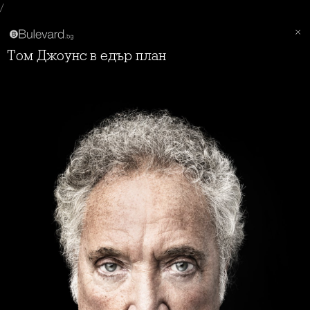
/
Том Джоунс в едър план