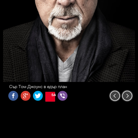
Сър Том Джоунс в едър план
SAVE