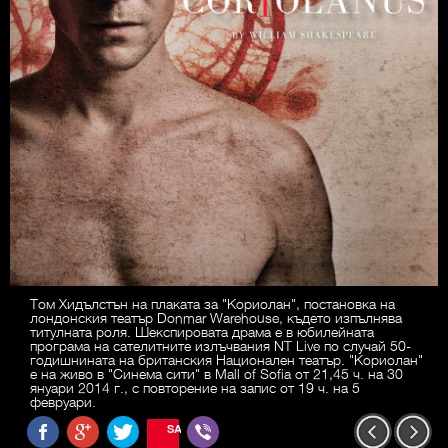
Том Хидълстън на плаката за "Кориолан", постановка на
лондонския театър Donmar Warehouse, където изпълнява
титулната роля. Шекспировата драма е в юбилейната
програма на сателитните излъчвания NT Live по случай 50-
годишнината на британския Национален театър. "Кориолан"
е на живо в "Синема сити" в Mall of Sofia от 21,45 ч. на 30
януари 2014 г., с повторение на запис от 19 ч. на 5
февруари.
SAVE