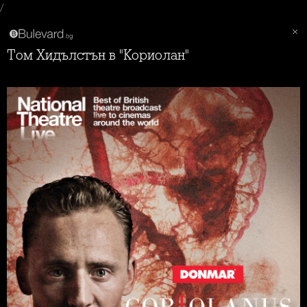
/
Том Хидълстън в "Кориолан"