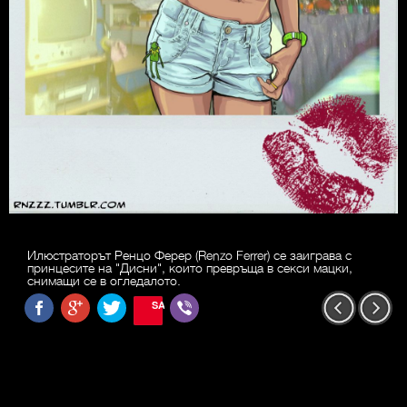
Илюстраторът Ренцо Ферер (Renzo Ferrer) се заиграва с
принцесите на "Дисни", които превръща в секси мацки,
снимащи се в огледалото.
SAVE