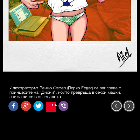
Илюстраторът Ренцо Ферер (Renzo Ferrer) се заиграва с
принцесите на "Дисни", които превръща в секси мацки,
снимащи се в огледалото.
SAVE