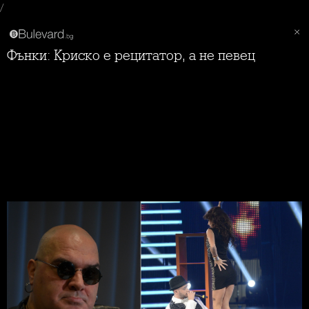
/
Фънки: Криско е рецитатор, а не певец