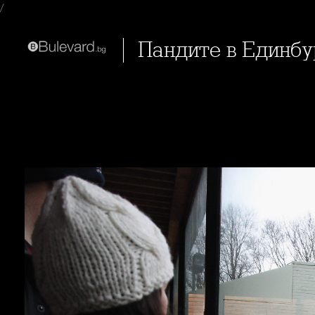
/
Пандите в Единб