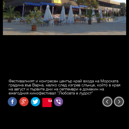
Фестивалният и конгресен център край входа на Морската
градина във Варна, малко след изгрев слънце, който в края
на август и първите дни на септември е домакин на
ежегодния кинофестивал "Любовта е лудост"
SAVE