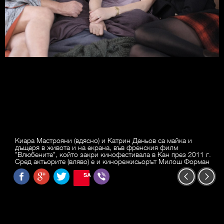
Киара Мастрояни (вдясно) и Катрин Деньов са майка и
дъщеря в живота и на екрана, във френския филм
"Влюбените", който закри кинофестивала в Кан през 2011 г.
Сред актьорите (вляво) е и кинорежисьорът Милош Форман
SAVE