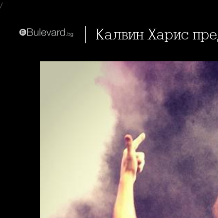
/
Калвин Харис пр