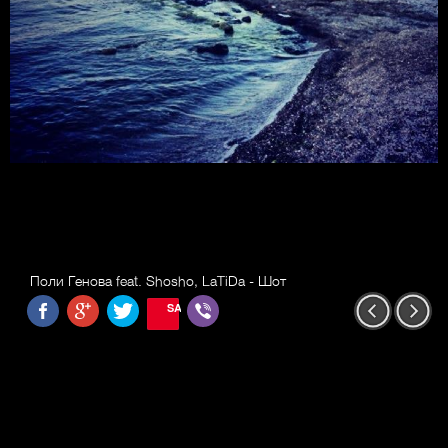
Поли Генова feat. Shosho, LaTiDa - Шот
SAVE