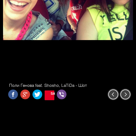
Поли Генова feat. Shosho, LaTiDa - Шот
SAVE