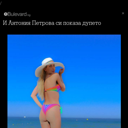
/
И Антония Петрова си показа дупето