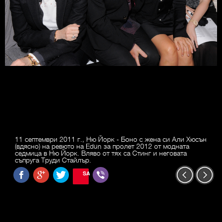
11 септември 2011 г., Ню Йорк - Боно с жена си Али Хюсън
(вдясно) на ревюто на Edun за пролет 2012 от модната
седмица в Ню Йорк. Вляво от тях са Стинг и неговата
съпруга Труди Стайлър.
SAVE