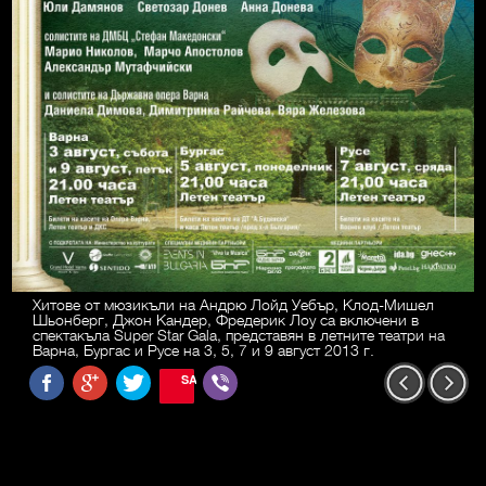
Хитове от мюзикъли на Андрю Лойд Уебър, Клод-Мишел
Шьонберг, Джон Кандер, Фредерик Лоу са включени в
спектакъла Super Star Gala, представян в летните театри на
Варна, Бургас и Русе на 3, 5, 7 и 9 август 2013 г.
SAVE