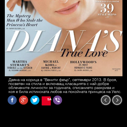
Даяна на корица в "Венити феър", септември 2013. В броя,
посветен на стила и включващ класацията с най-добре
облечените личности за годината, списанието разкрива и
коя е била истинската любов на покойната принцеса на Уелс.
SAVE