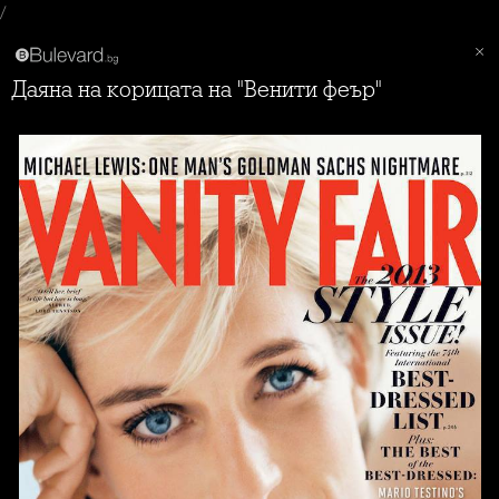
/
Даяна на корицата на "Венити феър"