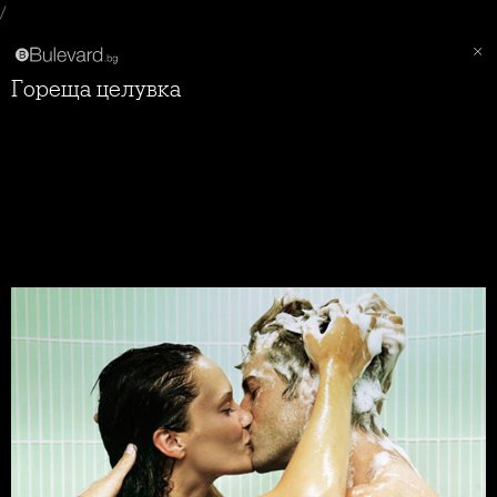
/
Гореща целувка