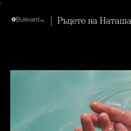
/
Ръцете на Наташ