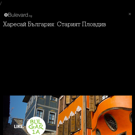
/
Харесай България: Старият Пловдив