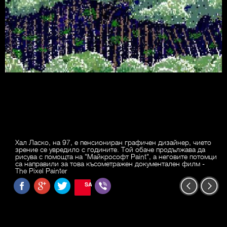
Хал Ласко, на 97, е пенсиониран графичен дизайнер, чието
зрение се увредило с годините. Той обаче продължава да
рисува с помощта на "Майкрософт Paint", а неговите потомци
са направили за това късометражен документален филм -
The Pixel Painter
SAVE