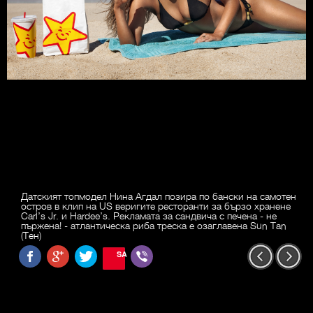
Датският топмодел Нина Агдал позира по бански на самотен
остров в клип на US веригите ресторанти за бързо хранене
Carl’s Jr. и Hardee’s. Рекламата за сандвича с печена - не
пържена! - атлантическа риба треска е озаглавена Sun Tan
(Тен)
SAVE