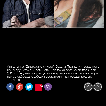
Ангелът на "Викторияс сикрет" Бехати Принслу и вокалистът
на "Марун файв" Адам Левин обявиха годежа си през юли
2013, след като се разделиха в края на пролетта и наскоро
пак се събраха, съобщи говорителят на певеца пред сп.
"Пийпъл".
SAVE