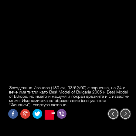
Звезделина Иванова (180 см, 93/62/90) е варненка, на 24 и
вече има титли като Best Model of Bulgaria 2005 и Best Model
of Europe, но името й нашумя и покрай връзките й с известни
мъже. Икономистка по образование (специалност
*Финанси"), спортува активно
SAVE