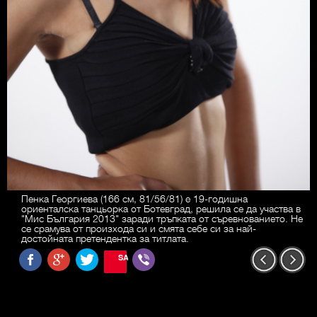
Пенка Георгиева (166 см, 81/56/81) e 19-годишна
ориенталска танцьорка от Ботевград, решила се да участва в
"Мис България 2013" заради тръпката от съревнованието. Не
се срамува от произхода си и смята себе си за най-
достойната претендентка за титлата.
SAVE