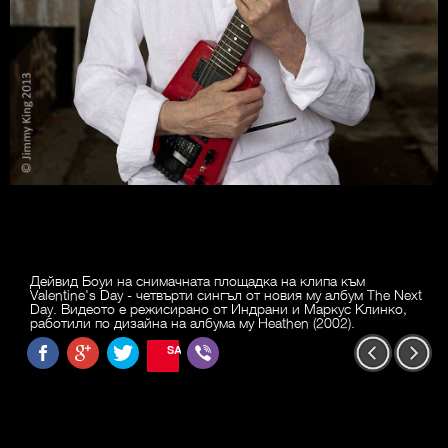
Дейвид Боуи на снимачната площадка на клипа към
Valentine's Day - четвърти сингъл от новия му албум The Next
Day. Видеото е режисирано от Индрани и Маркус Клинко,
работили по дизайна на албума му Heathen (2002).
SAVE