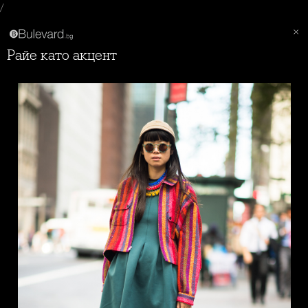
/
Райе като акцент