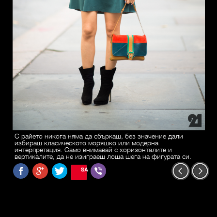
С райето никога няма да сбъркаш, без значение дали
избираш класическото моряшко или модерна
интерпретация. Само внимавай с хоризонталите и
вертикалите, да не изиграеш лоша шега на фигурата си.
SAVE