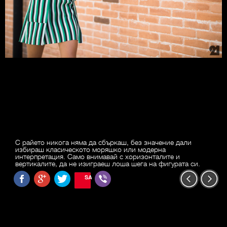
С райето никога няма да сбъркаш, без значение дали
избираш класическото моряшко или модерна
интерпретация. Само внимавай с хоризонталите и
вертикалите, да не изиграеш лоша шега на фигурата си.
SAVE