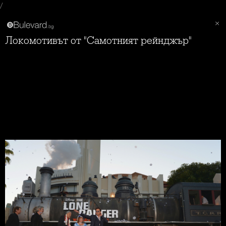
/
Локомотивът от "Самотният рейнджър"