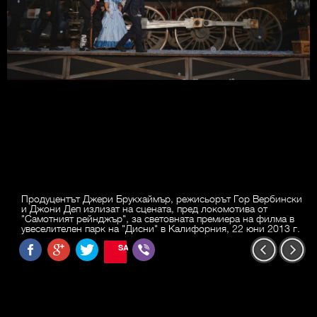
Продуцентът Джери Брукхаймър, режисьорът Гор Вербински
и Джони Деп излизат на сцената, пред локомотива от
"Самотният рейнджър", за световната премиера на филма в
увеселителен парк на "Дисни" в Калифорния, 22 юни 2013 г.
SAVE