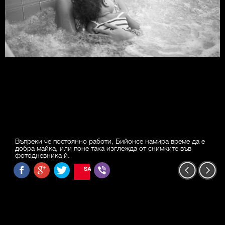
Въпреки че постоянно работи, Бийонсе намира време да е
добра майка, или поне така изглежда от снимките във
фотодневника й.
SAVE