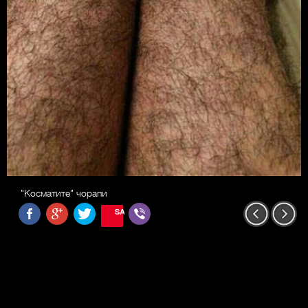
"Косматите" чорапи
SAVE