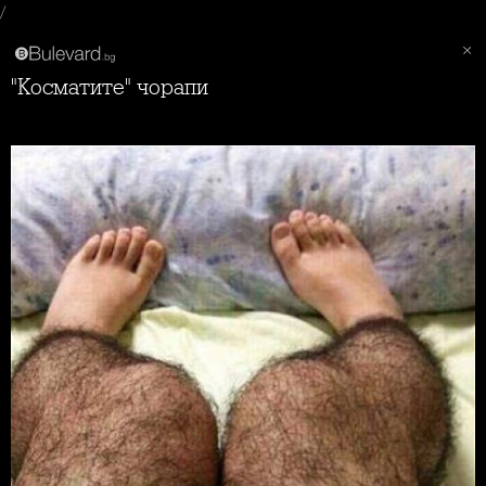
/
"Косматите" чорапи