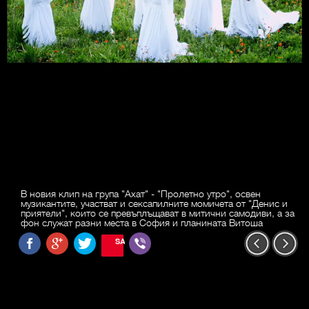
В новия клип на група "Ахат" - "Пролетно утро", освен
музикантите, участват и сексапилните момичета от "Денис и
приятели", които се превъплъщават в митични самодиви, а за
фон служат разни места в София и планината Витоша
SAVE