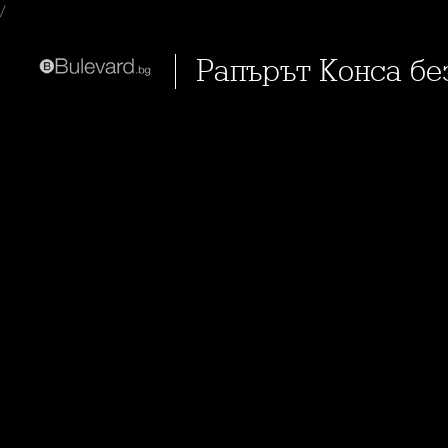
/
Рапърът Конса б