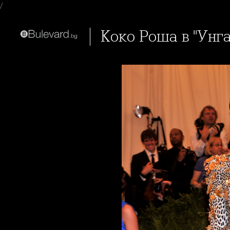
/
Коко Роша в "Унг