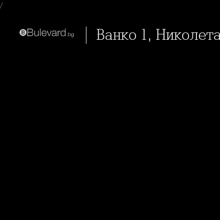
/
Ванко 1, Николет