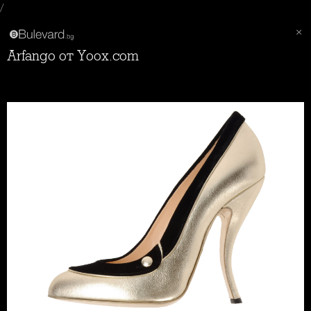
/
Arfango от Yoox.com