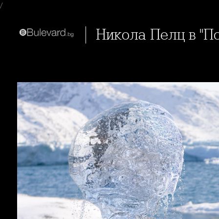
/
Никола Пелц в "