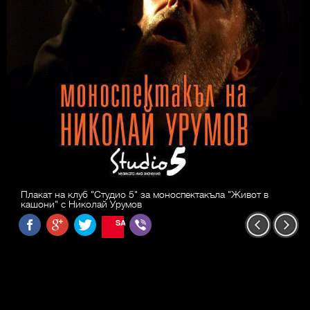
Плакат на клуб "Студио 5" за моноспектакъла "Живот в
кашони" с Николай Урумов
SAVE