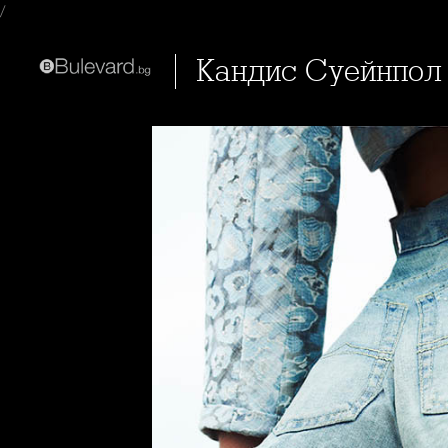
/
Кандис Суейнпол 