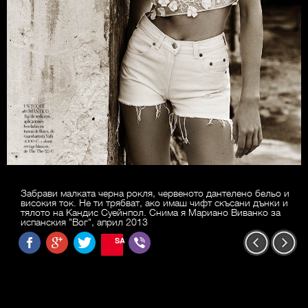
Забрави малката черна рокля, червеното дантелено бельо и
високия ток. Не ти трябват, ако имаш чифт скъсани дънки и
тялото на Кандис Суейнпол. Снима я Мариано Виванко за
испанския "Вог", април 2013
SAVE