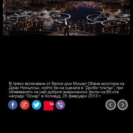
В пряко включване от Белия дом Мишел Обама асистира на
Джак Никълсън, който бе на сцената в "Долби тиътър", при
обявяването на най-добрия американски филм на 85-ите
награди "Оскар" в Холивуд, 25 февруари 2013 г.
SAVE