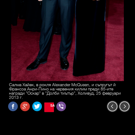
Салма Хайек, в рокля Alexander McQueen, и съпругът й
Франсоа Анри-Пино на червения килим преди 85-ите
награди "Оскар" в "Долби тиътър", Холивуд, 25 февруари
2013 г.
SAVE