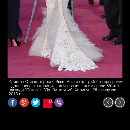
Кристен Стюарт в рокля Reem Acra с гол гръб без презрамки
- допълнена с патерици, - на червения килим преди 85-ите
награди "Оскар" в "Долби тиътър", Холивуд, 25 февруари
2013 г.
SAVE