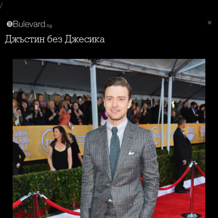
/
Джъстин без Джесика