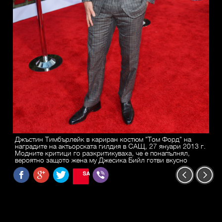
Джъстин Тимбърлейк в кариран костюм "Том Форд" на
наградите на актьорската гилдия в САЩ, 27 януари 2013 г.
Модните критици го разкритикуваха, че е понапълнял,
вероятно защото жена му Джесика Бийл готви вкусно
SAVE