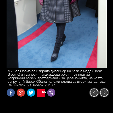
Мишел Обама бе избрала дизайнер на мъжка мода (Thom
Browne) и тъмносиня жакардова рокля - от плат за
копринени мъжки вратовръзки - за церемонията, на която
съпругът й Барак Обама положи клетва за втори мандат във
Вашингтон, 21 януари 2013 г.
SAVE